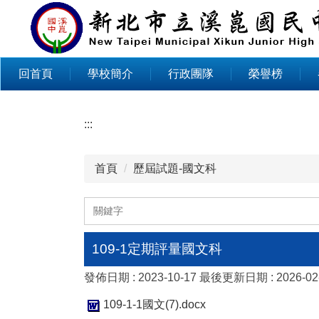
跳
到
主
要
回首頁
學校簡介
行政團隊
榮譽榜
內
容
區
:::
首頁
歷屆試題-國文科
109-1定期評量國文科
發佈日期 :
2023-10-17
最後更新日期 :
2026-02
109-1-1國文(7).docx