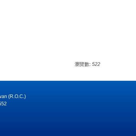
瀏覽數:
522
wan (R.O.C.)
52