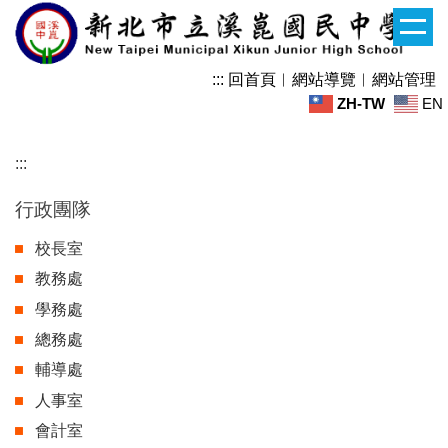
跳
到
主
:::
回首頁
︱
網站導覽
︱
網站管理
要
ZH-TW
EN
內
容
區
:::
行政團隊
校長室
教務處
學務處
總務處
輔導處
人事室
會計室