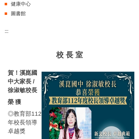
健康中心
圖書館
:::
校 長 室
賀！溪崑國
中大家長 /
徐淑敏校長
榮 獲
◎教育部112
年校長領導
卓越獎