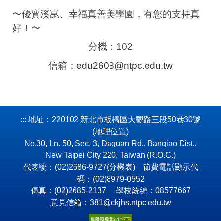
〜優質溪崑、幸福真善美學園，有您的支持真
好！〜
分機：102
信箱：
edu2608@ntpc.edu.tw
:::
地址：220102 新北市板橋區大觀路三段50巷30號
(
地理位置
)
No.30, Ln. 50, Sec. 3, Daguan Rd., Banqiao Dist.,
New Taipei City 220, Taiwan (R.O.C.)
代表號：(02)2686-9727(
分機表
) 節費電話顯示代
碼：(02)8979-0552
傳真：(02)2685-2137 學校統編：08577667
意見信箱：381@ckjhs.ntpc.edu.tw