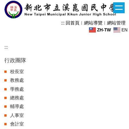
跳
到
主
:::
回首頁
︱
網站導覽
︱
網站管理
要
ZH-TW
EN
內
容
區
:::
行政團隊
校長室
教務處
學務處
總務處
輔導處
人事室
會計室