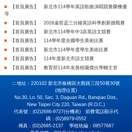
【首頁廣告】
新北市114學年英語歌曲演唱競賽榮獲優
等
【首頁廣告】
2026遠哲盃三分鐘英語科學創新挑戰賽
【首頁廣告】
新北市114學年中1區英語文競賽
【首頁廣告】
114學年度全國學生美術比賽
【首頁廣告】
新北市114學年度學生美術比賽
【首頁廣告】
114年度新北市語文競賽
【首頁廣告】
教育部114年友善校園傑出學輔主管
:::
地址：220102 新北市板橋區大觀路三段50巷30號
(
地理位置
)
No.30, Ln. 50, Sec. 3, Daguan Rd., Banqiao Dist.,
New Taipei City 220, Taiwan (R.O.C.)
代表號：(02)2686-9727(
分機表
) 節費電話顯示代
碼：(02)8979-0552
傳真：(02)2685-2137 學校統編：08577667