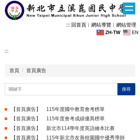
跳
到
主
:::
回首頁
︱
網站導覽
︱
網站管理
要
ZH-TW
EN
內
容
區
:::
首頁
首頁廣告
搜尋
【首頁廣告】
115年度國中教育會考榜單
【首頁廣告】
115年度會考成績優異榜單
【首頁廣告】
新北市114學年度英語繪本比賽
【首頁廣告】
115年新北市友善校園國中優秀導師