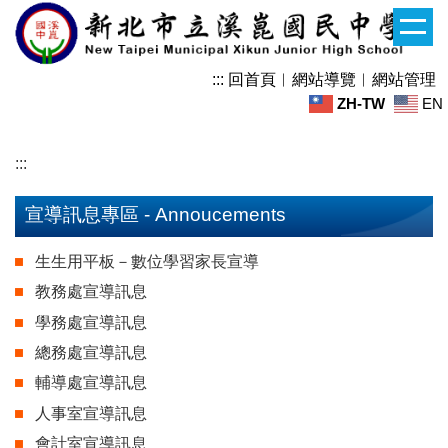
跳
到
主
:::
回首頁
︱
網站導覽
︱
網站管理
要
ZH-TW
EN
內
容
區
:::
宣導訊息專區 - Annoucements
生生用平板－數位學習家長宣導
教務處宣導訊息
學務處宣導訊息
總務處宣導訊息
輔導處宣導訊息
人事室宣導訊息
會計室宣導訊息