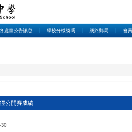
各處室公告訊息
學校分機號碼
網路郵局
會
田徑公開賽成績
-30