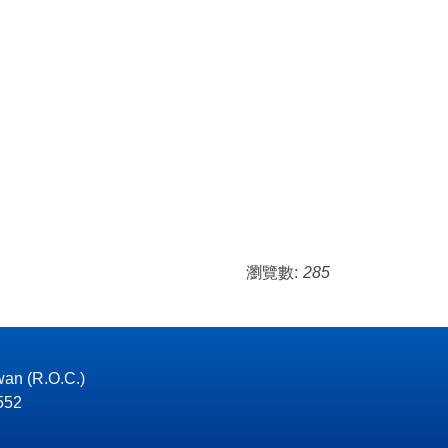
瀏覽數:
285
wan (R.O.C.)
52