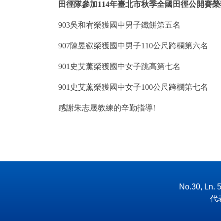
田徑隊參加114
年臺北市秋季全國田徑公開賽榮
903
吳和宥榮獲國中男子鐵餅第五名
907
陳昱叡榮獲國中男子110公尺跨欄第六名
901
史艾薰榮獲國中女子跳高第七名
901
史艾薰榮獲國中女子100公尺跨欄第七名
感謝朱志晟教練的辛勤指導!
No.30, Ln. 
代表