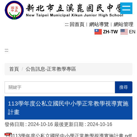
跳
到
主
:::
回首頁
︱
網站導覽
︱
網站管理
要
ZH-TW
EN
內
容
區
:::
首頁
公告訊息-正常教學專區
搜尋
113學年度公私立國民中小學正常教學視導實施
計畫
發佈日期 :
2024-10-16
最後更新日期 :
2024-10-16
113學年度公私立國民中小學正常教學視導實施計畫.pdf