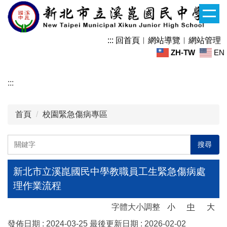
跳
到
主
:::
回首頁
︱
網站導覽
︱
網站管理
要
ZH-TW
EN
內
容
區
:::
首頁
校園緊急傷病專區
搜尋
新北市立溪崑國民中學教職員工生緊急傷病處
理作業流程
字體大小調整
小
中
大
發佈日期 :
2024-03-25
最後更新日期 :
2026-02-02