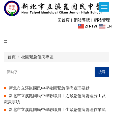
跳
到
主
:::
回首頁
︱
網站導覽
︱
網站管理
要
ZH-TW
EN
內
容
區
:::
首頁
校園緊急傷病專區
搜尋
新北市立溪崑國民中學校園緊急傷病處理要點
新北市立溪崑國民中學教職員工之緊急傷病處理分工及
職責事項
新北市立溪崑國民中學教職員工生緊急傷病處理作業流