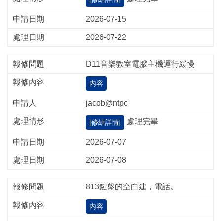
2026-07-15
2026-07-22
D11音樂教室電腦主機運行緩慢
jacob@ntpc
處理完畢
[修繕詳情]
2026-07-07
2026-07-08
813鍵盤的空白建，電話。