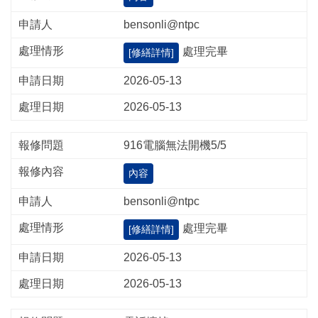
bensonli@ntpc
處理完畢
[修繕詳情]
2026-05-13
2026-05-13
916電腦無法開機5/5
bensonli@ntpc
處理完畢
[修繕詳情]
2026-05-13
2026-05-13