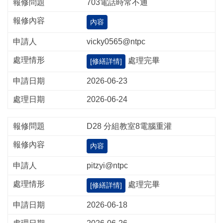
703電話時常不通
vicky0565@ntpc
處理完畢
[修繕詳情]
2026-06-23
2026-06-24
D28 分組教室8電腦重灌
pitzyi@ntpc
處理完畢
[修繕詳情]
2026-06-18