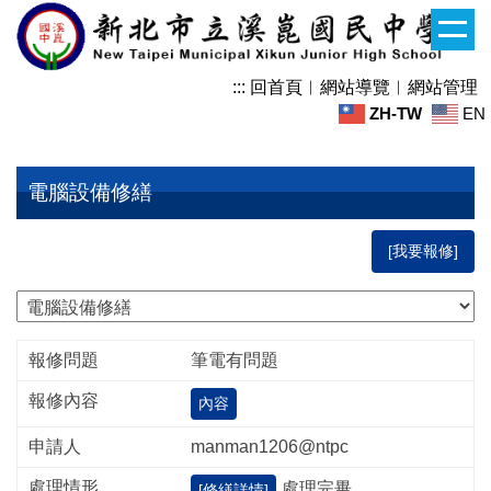
跳
到
主
:::
回首頁
︱
網站導覽
︱
網站管理
要
ZH-TW
EN
內
容
區
電腦設備修繕
[我要報修]
筆電有問題
manman1206@ntpc
處理完畢
[修繕詳情]